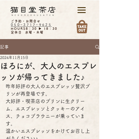
ご予約・お問合せ
050ｰ3717ｰ9625
HOURS8：30 ▶︎ 18：30
定休日 水曜・木曜
記事
2024年11月15日
ほろにが、大人のエスプレ
ッソが帰ってきました♪
昨年好評の大人のエスプレッソ贅沢プ
リンが再登場です。
大好評・喫茶店のプリンに生クリー
ム、エスプレッソとクッキーのアイ
ス、チョコブラウニーが乗っていま
す。
温かいエスプレッソをかけてお召し上
がりください♪