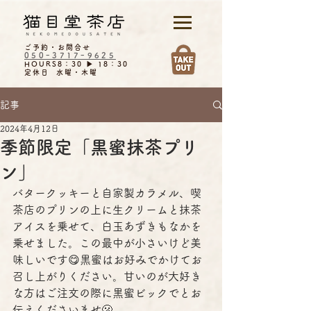
ご予約・お問合せ
050ｰ3717ｰ9625
HOURS8：30 ▶︎ 18：30
定休日 水曜・木曜
記事
2024年4月12日
季節限定「黒蜜抹茶プリ
ン」
バタークッキーと自家製カラメル、喫
茶店のプリンの上に生クリームと抹茶
アイスを乗せて、白玉あずきもなかを
乗せました。この最中が小さいけど美
味しいです😋黒蜜はお好みでかけてお
召し上がりください。甘いのが大好き
な方はご注文の際に黒蜜ビックでとお
伝えくださいませ🫢